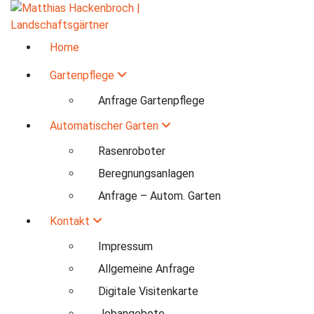
Zum
Inhalt
Gartenpflege | Rasenroboter | Beregnungsanlagen
springen
Home
Gartenpflege
Anfrage Gartenpflege
Automatischer Garten
Rasenroboter
Beregnungsanlagen
Anfrage – Autom. Garten
Kontakt
Impressum
Allgemeine Anfrage
Digitale Visitenkarte
Jobangebote